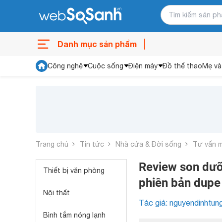
Danh mục sản phẩm
Công nghệ
Cuộc sống
Điện máy
Đồ thể thao
Mẹ và
Trang chủ
Tin tức
Nhà cửa & Đời sống
Tư vấn 
Review son dưỡ
Thiết bị văn phòng
phiên bản dupe
Nội thất
Tác giả: nguyendinhtun
Bình tắm nóng lạnh