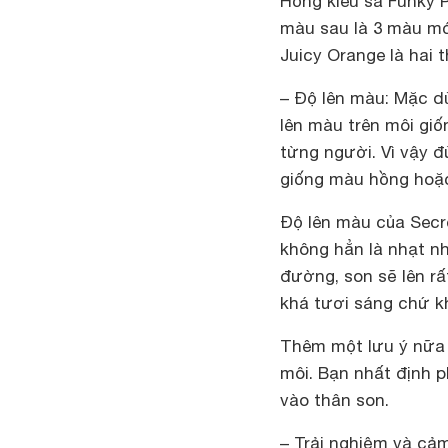
Hồng kiêu sa Funky P
màu sau là 3 màu mớ
Juicy Orange là hai 
– Độ lên màu:
Mặc dù
lên màu trên môi giố
từng người. Vì vậy đ
giống màu hồng hoặc
Độ lên màu của Secr
không hẳn là nhạt n
đường, son sẽ lên r
khá tươi sáng chứ k
Thêm một lưu ý nữa 
môi. Bạn nhất định 
vào thân son.
– Trải nghiệm và cả