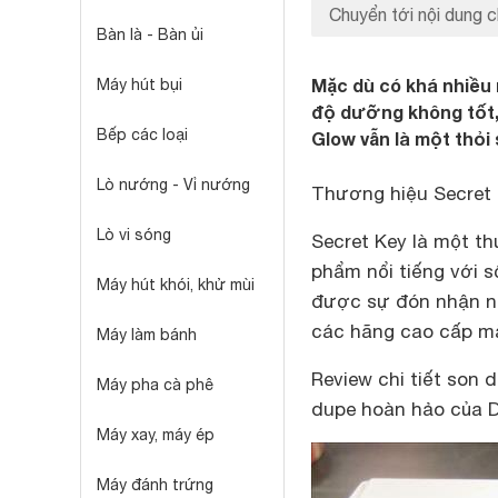
Chuyển tới nội dung c
Bàn là - Bàn ủi
Mặc dù có khá nhiều 
Máy hút bụi
độ dưỡng không tốt,
Bếp các loại
Glow vẫn là một thỏi 
Lò nướng - Vỉ nướng
Thương hiệu Secret
Lò vi sóng
Secret Key là một t
phẩm nổi tiếng với 
Máy hút khói, khử mùi
được sự đón nhận nh
các hãng cao cấp mà 
Máy làm bánh
Review chi tiết son 
Máy pha cà phê
dupe hoàn hảo của D
Máy xay, máy ép
Máy đánh trứng