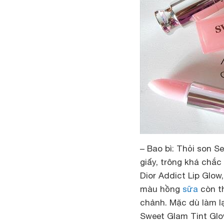
– Bao bì:
Thỏi son Se
giấy, trông khá chắc
Dior Addict Lip Glow
màu hồng
sữa
còn t
chảnh. Mặc dù làm lạ
Sweet Glam Tint Glow