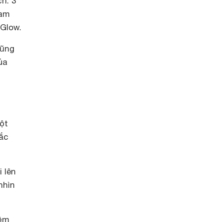
h. 3
cam
 Glow.
cũng
ủa
g
ột
ắc
 lên
nhìn
mềm