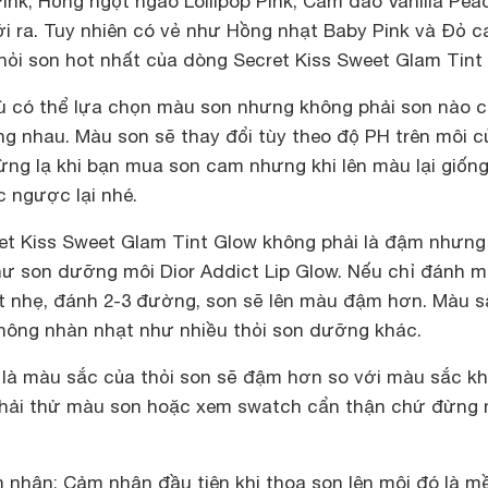
ink, Hồng ngọt ngào Lollipop Pink, Cam đào Vanilla Peac
i ra. Tuy nhiên có vẻ như Hồng nhạt Baby Pink và Đỏ 
thỏi son hot nhất của dòng Secret Kiss Sweet Glam Tint
 có thể lựa chọn màu son nhưng không phải son nào 
ng nhau. Màu son sẽ thay đổi tùy theo độ PH trên môi c
ừng lạ khi bạn mua son cam nhưng khi lên màu lại giốn
 ngược lại nhé.
et Kiss Sweet Glam Tint Glow không phải là đậm nhưng
hư son dưỡng môi Dior Addict Lip Glow. Nếu chỉ đánh m
ất nhẹ, đánh 2-3 đường, son sẽ lên màu đậm hơn. Màu s
hông nhàn nhạt như nhiều thỏi son dưỡng khác.
là màu sắc của thỏi son sẽ đậm hơn so với màu sắc khi
phải thử màu son hoặc xem swatch cẩn thận chứ đừng 
m nhận
: Cảm nhận đầu tiên khi thoa son lên môi đó là 