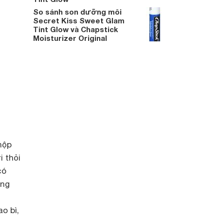
So sánh son dưỡng môi
Secret Kiss Sweet Glam
Tint Glow và Chapstick
Moisturizer Original
hộp
i thỏi
có
ang
o bì,