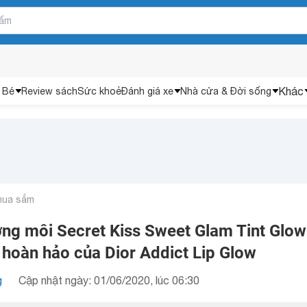
Khác
 Bé
Review sách
Sức khoẻ
Đánh giá xe
Nhà cửa & Đời sống
mua sắm
ng môi Secret Kiss Sweet Glam Tint Glow
 hoàn hảo của Dior Addict Lip Glow
g
Cập nhật ngày: 01/06/2020, lúc 06:30