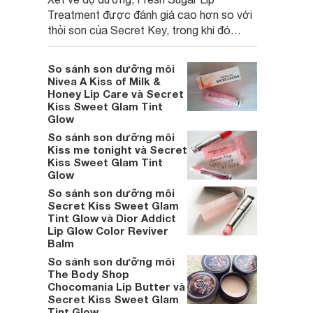
Treatment được đánh giá cao hơn so với
thỏi son của Secret Key, trong khi đó
Secret Kiss Sweet Glam Tint Glow lại là
phiên bản dupe hoàn hảo của thỏi son nổi
So sánh son dưỡng môi
tiếng Dior Addict lip glow. Bạn sẽ lựa chọn
Nivea A Kiss of Milk &
thỏi son nào?
Honey Lip Care và Secret
Kiss Sweet Glam Tint
Glow
So sánh son dưỡng môi
Kiss me tonight và Secret
Kiss Sweet Glam Tint
Glow
So sánh son dưỡng môi
Secret Kiss Sweet Glam
Tint Glow và Dior Addict
Lip Glow Color Reviver
Balm
So sánh son dưỡng môi
The Body Shop
Chocomania Lip Butter và
Secret Kiss Sweet Glam
Tint Glow