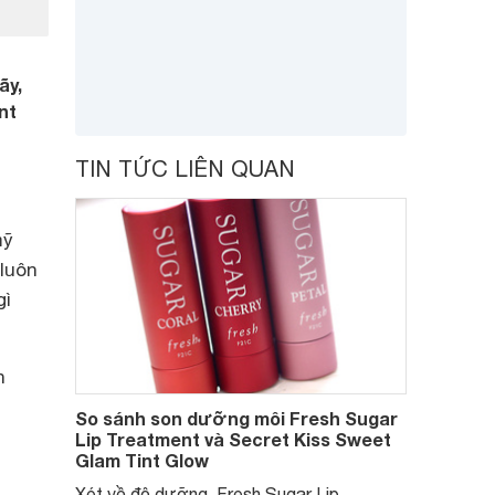
ãy,
nt
TIN TỨC LIÊN QUAN
mỹ
luôn
gì
n
So sánh son dưỡng môi Fresh Sugar
Lip Treatment và Secret Kiss Sweet
Glam Tint Glow
Xét về độ dưỡng, Fresh Sugar Lip