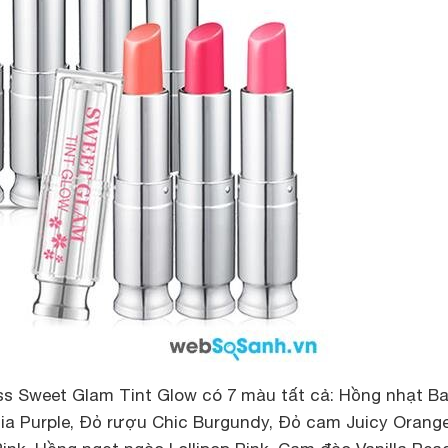
iss Sweet Glam Tint Glow có 7 màu tất cả: Hồng nhạt B
sia Purple, Đỏ rượu Chic Burgundy, Đỏ cam Juicy Orange