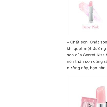
– Chất son
: Chất so
khi quẹt một đường s
son của Secret Kiss
nên thân son cũng r
dưỡng này, bạn cần 