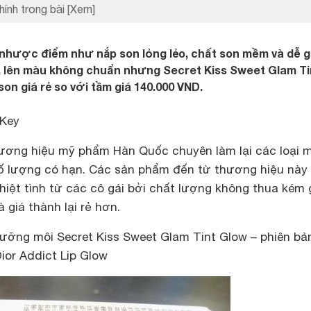
hính trong bài
[Xem]
nhược điểm như nắp son lỏng lẻo, chất son mềm và dễ g
 lên màu không chuẩn nhưng Secret Kiss Sweet Glam Ti
son giá rẻ so với tầm giá 140.000 VND.
 Key
hương hiệu mỹ phẩm Hàn Quốc chuyên làm lại các loại 
số lượng có hạn. Các sản phẩm đến từ thương hiệu này 
iệt tình từ các cô gái bởi chất lượng không thua kém 
giá thành lại rẻ hơn.
dưỡng môi Secret Kiss Sweet Glam Tint Glow – phiên bả
ior Addict Lip Glow