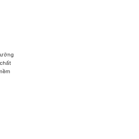
dưỡng
 chất
 mềm