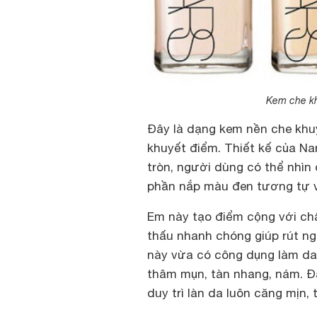
Kem che kh
Đây là dạng kem nền che khu
khuyết điểm. Thiết kế của Na
tròn, người dùng có thể nhìn
phần nắp màu đen tương tự v
Em này tạo điểm cộng với chấ
thấu nhanh chóng giúp rút ng
này vừa có công dụng làm da
thâm mụn, tàn nhang, nám. Đ
duy trì làn da luôn căng mịn,