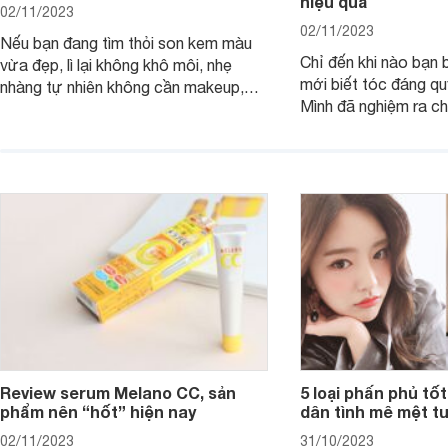
hiệu quả
02/11/2023
02/11/2023
Nếu bạn đang tìm thỏi son kem màu
Chỉ đến khi nào bạn b
vừa đẹp, lì lại không khô môi, nhẹ
mới biết tóc đáng qu
nhàng tự nhiên không cần makeup,
Mình đã nghiệm ra ch
son kem MAC 989 chính là lựa chọn
đây tóc chẳng khác n
phù hợp.
cả. Tóc thưa mà còn 
nấc. Mặc dù đã đổi rấ
gội, xả, trang bị cả 
mà vẫn chưa cải thiệ
Review serum Melano CC, sản
5 loại phấn phủ tốt
phẩm nên “hốt” hiện nay
dân tình mê mệt tu
02/11/2023
31/10/2023