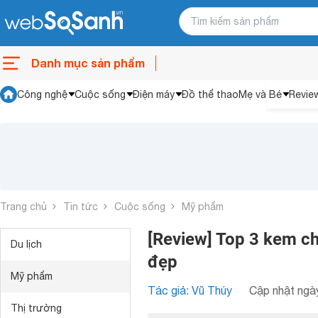
Danh mục sản phẩm
Công nghệ
Cuộc sống
Điện máy
Đồ thể thao
Mẹ và Bé
Revie
Trang chủ
Tin tức
Cuộc sống
Mỹ phẩm
[Review] Top 3 kem ch
Du lịch
đẹp
Mỹ phẩm
Tác giả: Vũ Thúy
Cập nhật ngày
Thị trường