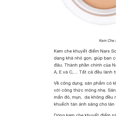
Kem Che K
Kem che khuyết điểm Nars So
dạng khá nhỏ gọn, giúp bạn c
đâu. Thành phần chính của Nar
A, E và C,… Tất cả đều lành t
Về công dụng, sản phẩm có k
với công thức mỏng nhẹ. Sản
mẩn đỏ, mụn, da không đều m
khuếch tán ánh sáng cho làn
Dòng kem che khuyết điểm n