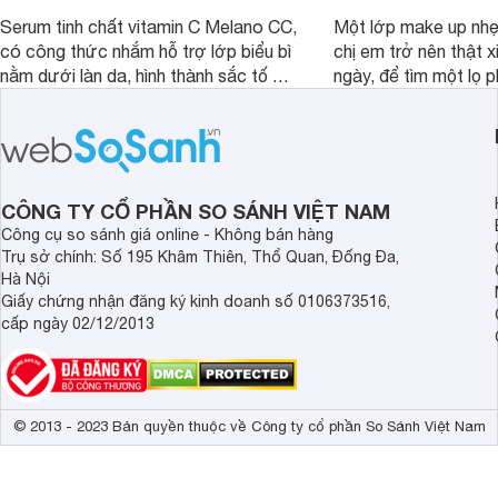
Serum tinh chất vitamin C Melano CC,
Một lớp make up nhẹ
có công thức nhắm hỗ trợ lớp biểu bì
chị em trở nên thật 
nằm dưới làn da, hình thành sắc tố da,
ngày, để tìm một lọ p
loại bỏ đồi mồi và các nếp nhăn sâu.
rẻ phù hợp để sử dụ
ngày dài cần đọc nga
đây.
CÔNG TY CỔ PHẦN SO SÁNH VIỆT NAM
Công cụ so sánh giá online - Không bán hàng
Trụ sở chính: Số 195 Khâm Thiên, Thổ Quan, Đống Đa,
Hà Nội
Giấy chứng nhận đăng ký kinh doanh số 0106373516,
cấp ngày 02/12/2013
© 2013 - 2023 Bản quyền thuộc về Công ty cổ phần So Sánh Việt Nam