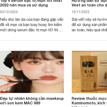
Top 4 serum đặc trị mụn tốt nhất
Hướng dẫn sử dụn
2022 nên mua và sử dụng
Veet an toàn cho 
03/12/2023
10/11/2023
Nếu như làn da của bạn đang gặp vấn
Bài viết này sẽ hướ
đề về mụn và bạn loay hoay tìm kiếm
để sử dụng sản phẩm
một dòng serum đặc trị mụn tốt thì bài
an toàn, hiệu quả nhấ
viết dưới đây sẽ giúp bạn.
hưởng tới làn da.
Đẹp tự nhiên không cần maekeup
Review thuốc mọc
với son kem MAC 989
Kaminomoto, kích 