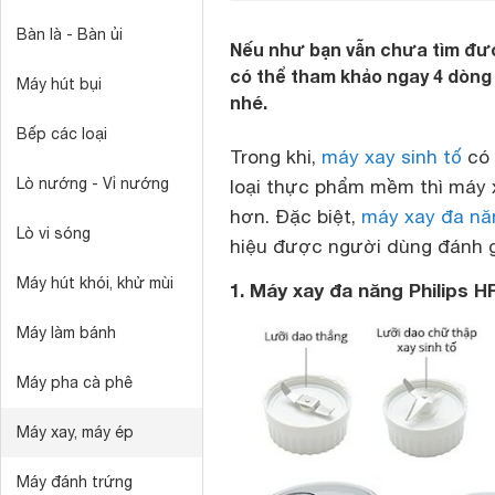
Bàn là - Bàn ủi
Nếu như bạn vẫn chưa tìm đượ
có thể tham khảo ngay 4 dòng
Máy hút bụi
nhé.
Bếp các loại
Trong khi,
máy xay sinh tố
có 
Lò nướng - Vỉ nướng
loại thực phẩm mềm thì máy 
hơn. Đặc biệt,
máy xay đa năn
Lò vi sóng
hiệu được người dùng đánh gi
Máy hút khói, khử mùi
1. Máy xay đa năng Philips H
Máy làm bánh
Máy pha cà phê
Máy xay, máy ép
Máy đánh trứng