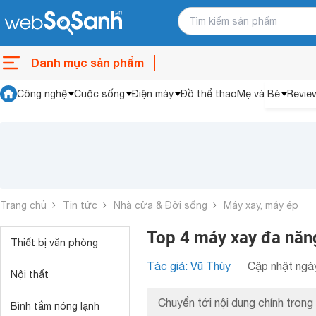
Danh mục sản phẩm
Công nghệ
Cuộc sống
Điện máy
Đồ thể thao
Mẹ và Bé
Revie
Trang chủ
Tin tức
Nhà cửa & Đời sống
Máy xay, máy ép
Top 4 máy xay đa năn
Thiết bị văn phòng
Tác giả: Vũ Thúy
Cập nhật ngày
Nội thất
Chuyển tới nội dung chính trong 
Bình tắm nóng lạnh