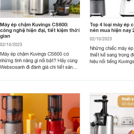
Máy ép chậm Kuvings CS600:
Top 4 loại máy ép 
công nghệ hiện đại, tiết kiệm thời
nên mua hiện nay 
gian
02/10/2023
02/10/2023
Những chiếc máy ép 
Máy ép chậm Kuvings CS600 có
thiết kế sang trọng 
những tính năng gì nổi bật? Hãy cùng
hiệu nổi tiếng Kuvi
Websosanh đi đánh giá chi tiết sản
giới thiệu dưới đây 
phẩm này trong bài viết dưới đây nhé.
hài lòng những khách