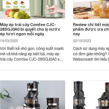
Máy ép trái cây Comfee CJC-
Review chi tiết má
28SGJ0A0 bí quyết cho ly nước
phẩm được ưa chu
ép tươi ngon mỗi ngày
nay
14/03/2025
02/10/2023
Với thiết kế nhỏ gọn, công suất mạnh
Cách sử dụng máy ép
mẽ và khả năng ép kiệt bã, máy ép
có đơn giản không?
trái cây Comfee CJC-28SGJ0A0 sẽ
Websosanh tìm hiểu b
giúp bạn dễ dàng tạo ra những ly
để có thể sử dụng 
nước ép tươi ngon, giữ trọn vẹn
cách an toàn nhé!
dưỡng chất từ trái cây yêu thích.
Cùng Websosanh.vn đi tìm hiểu những
tính năng hiện đại mà sản phẩm mang
lại nhé.