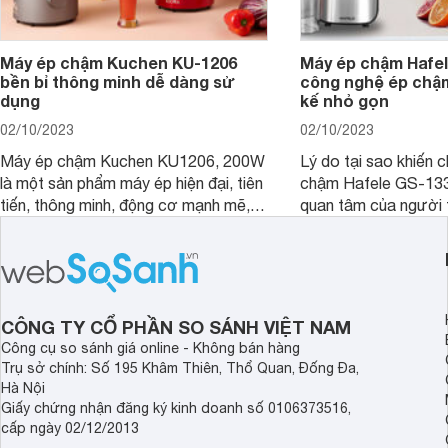
Máy ép chậm Kuchen KU-1206
Máy ép chậm Hafel
bền bỉ thông minh dễ dàng sử
công nghệ ép chậm 
dụng
kế nhỏ gọn
02/10/2023
02/10/2023
Máy ép chậm Kuchen KU1206, 200W
Lý do tại sao khiến 
là một sản phẩm máy ép hiện đại, tiên
chậm Hafele GS-13
tiến, thông minh, động cơ mạnh mẽ,
quan tâm của người 
dễ dàng vệ sinh đến từ Hàn Quốc mà
vậy? Cùng đánh giá
Websosanh muốn giới thiệu tới bạn
Hafele GS-133N qua 
chắc chắn bạn không nên bỏ qua.
đây để có câu trả lời
CÔNG TY CỔ PHẦN SO SÁNH VIỆT NAM
Công cụ so sánh giá online - Không bán hàng
Trụ sở chính: Số 195 Khâm Thiên, Thổ Quan, Đống Đa,
Hà Nội
Giấy chứng nhận đăng ký kinh doanh số 0106373516,
cấp ngày 02/12/2013