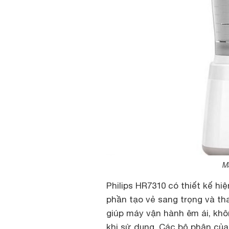
M
Philips HR7310 có thiết kế h
phần tạo vẻ sang trọng và th
giúp máy vận hành êm ái, khô
khi sử dụng. Các bộ phận củ