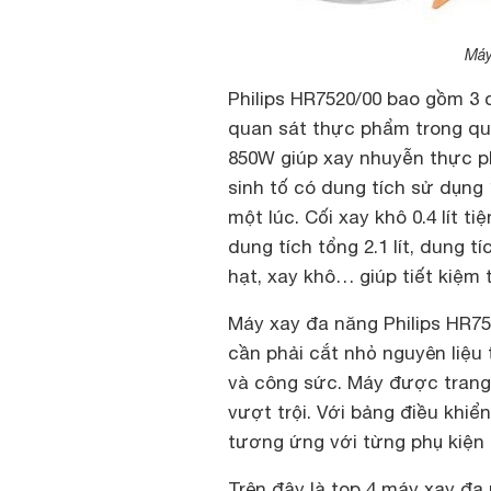
Máy
Philips HR7520/00 bao gồm 3 
quan sát thực phẩm trong qu
850W giúp xay nhuyễn thực p
sinh tố có dung tích sử dụng 
một lúc. Cối xay khô 0.4 lít t
dung tích tổng 2.1 lít, dung t
hạt, xay khô… giúp tiết kiệm t
Máy xay đa năng Philips HR75
cần phải cắt nhỏ nguyên liệu 
và công sức. Máy được trang
vượt trội. Với bảng điều kh
tương ứng với từng phụ kiện 
Trên đây là top 4 máy xay đa 