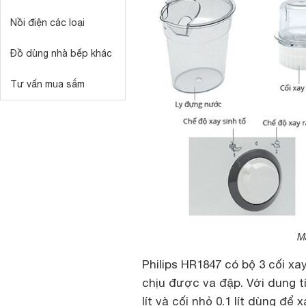
Nồi điện các loại
Đồ dùng nhà bếp khác
Tư vấn mua sắm
M
Philips HR1847 có bộ 3 cối xa
chịu được va đập. Với dung tíc
lít và cối nhỏ 0.1 lít dùng đ