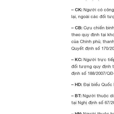
– CK:
Người có công 
lại, ngoài các đối 
– CB:
Cựu chiến binh
theo quy định tại kh
của Chính phủ; than
Quyết định số 170/2
– KC:
Người trực tiế
đối tượng quy định 
định số 188/2007/QĐ
– HD:
Đại biểu Quốc 
– BT:
Người thuộc di
tại Nghị định số 67/
– HN:
Người thuộc hộ 