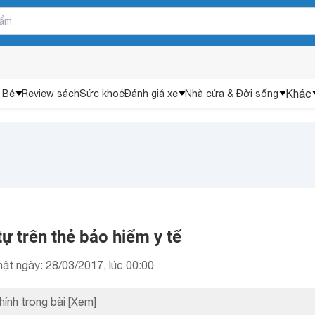
Khác
 Bé
Review sách
Sức khoẻ
Đánh giá xe
Nhà cửa & Đời sống
tự trên thẻ bảo hiểm y tế
ật ngày: 28/03/2017, lúc 00:00
hính trong bài
[Xem]