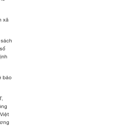
m xã
 sách
 số
định
ề bảo
T,
ộng
Việt
ương