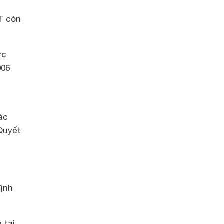
T còn
ớc
006
ác
Quyết
định
 tại