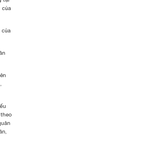
h của
 của
ân
yên
,
yếu
 theo
quân
ân,