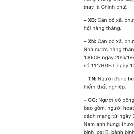
(nay là Chính phủ).
– XB:
Cán bộ xã, phư
hội hàng tháng.
– XN:
Cán bộ xã, phư
Nhà nước hàng tháng
130/CP ngày 20/6/197
số 111/HĐBT ngày 13/
– TN:
Người đang hưở
hiểm thất nghiệp.
– CC:
Người có công 
bao gồm: người hoạt
cách mạng từ ngày 0
Nam anh hùng; thươ
binh loại B, bệnh bi