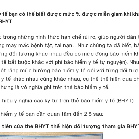
 y tế bạn có thể biết được mức % được miễn giảm khi k
 BHYT
 trong những hình thức hạn chế rủi ro, giúp người dân t
ẳng may mắc bệnh tật, tai nạn…Như chúng ta đã biết, b
hững đối tượng khác nhau đều có mức đóng bảo hiểm k
 tế bắt buộc khác với phí bảo hiểm y tế tự nguyện). Nh
iết rằng mức hưởng bảo hiểm y tế đối với từng đối tư
y tế khác nhau cũng khác nhau, cụ thể thể hiện qua c
ừng là vô nghĩa ghi trên thẻ bảo hiểm y tế.
 hiểu ý nghĩa các kỹ tự trên thẻ bảo hiểm y tế (BHYT).
 hiểm y tế bạn cần quan tâm đến 2 ô sau:
u tiên của thẻ BHYT thể hiện đối tượng tham gia BHY