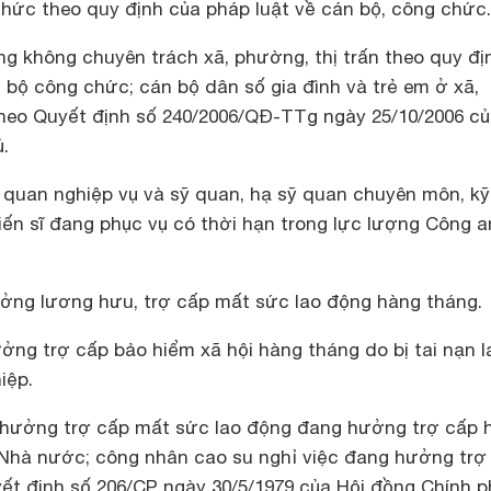
hức theo quy định của pháp luật về cán bộ, công chức.
g không chuyên trách xã, phường, thị trấn theo quy đị
 bộ công chức; cán bộ dân số gia đình và trẻ em ở xã,
theo Quyết định số 240/2006/QĐ-TTg ngày 25/10/2006 c
.
 quan nghiệp vụ và sỹ quan, hạ sỹ quan chuyên môn, kỹ
hiến sĩ đang phục vụ có thời hạn trong lực lượng Công a
ng lương hưu, trợ cấp mất sức lao động hàng tháng.
ng trợ cấp bảo hiểm xã hội hàng tháng do bị tai nạn l
iệp.
 hưởng trợ cấp mất sức lao động đang hưởng trợ cấp 
Nhà nước; công nhân cao su nghỉ việc đang hưởng trợ
ết định số 206/CP ngày 30/5/1979 của Hội đồng Chính p