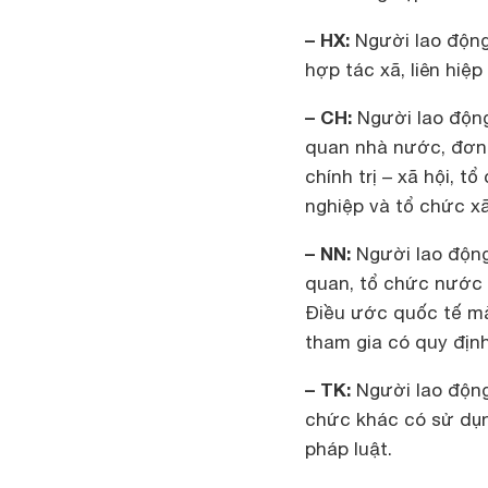
– HX:
Người lao động,
hợp tác xã, liên hiệ
– CH:
Người lao động
quan nhà nước, đơn v
chính trị – xã hội, t
nghiệp và tổ chức xã
– NN:
Người lao động
quan, tổ chức nước 
Điều ước quốc tế mà
tham gia có quy địn
– TK:
Người lao động,
chức khác có sử dụn
pháp luật.