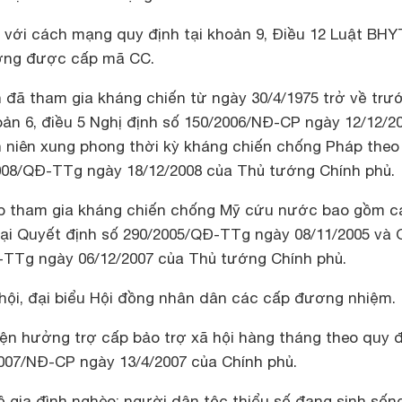
với cách mạng quy định tại khoản 9, Điều 12 Luật BHY
tượng được cấp mã CC.
 đã tham gia kháng chiến từ ngày 30/4/1975 trở về trư
oản 6, điều 5 Nghị định số 150/2006/NĐ-CP ngày 12/12/2
h niên xung phong thời kỳ kháng chiến chống Pháp theo
008/QĐ-TTg ngày 18/12/2008 của Thủ tướng Chính phủ.
p tham gia kháng chiến chống Mỹ cứu nước bao gồm c
tại Quyết định số 290/2005/QĐ-TTg ngày 08/11/2005 và 
-TTg ngày 06/12/2007 của Thủ tướng Chính phủ.
hội, đại biểu Hội đồng nhân dân các cấp đương nhiệm.
ện hưởng trợ cấp bảo trợ xã hội hàng tháng theo quy 
2007/NĐ-CP ngày 13/4/2007 của Chính phủ.
gia đình nghèo; người dân tộc thiểu số đang sinh sống