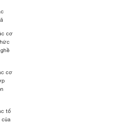
ác
xã
ác cơ
chức
nghề
ác cơ
ợp
ên
ác tổ
 của