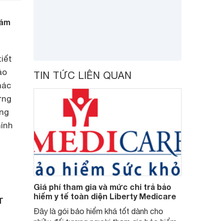
hám
iết
ảo
TIN TỨC LIÊN QUAN
hác
ưng
ợng
hính
Giá phí tham gia và mức chi trả bảo
hiểm y tế toàn diện Liberty Medicare
T
Đây là gói bảo hiểm khá tốt dành cho