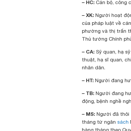
– HC:
Cán bộ, công c
– XK:
Người hoạt độn
của pháp luật về cán
phường và thị trấn 
Thủ tướng Chính phủ
– CA:
Sỹ quan, hạ sỹ
thuật, hạ sĩ quan, c
nhân dân.
– HT:
Người đang hưở
– TB:
Người đang hưở
động, bệnh nghề ngh
– MS:
Người đã thôi
tháng từ ngân
sách
hàng tháng theo Quy