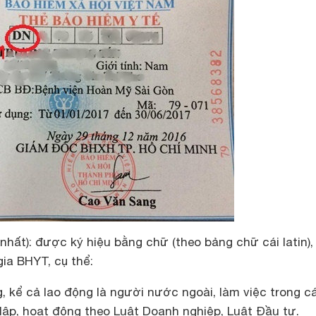
nhất): được ký hiệu bằng chữ (theo bảng chữ cái latin), 
ia BHYT, cụ thể:
 kể cả lao động là người nước ngoài, làm việc trong c
lập, hoạt động theo Luật Doanh nghiệp, Luật Đầu tư.