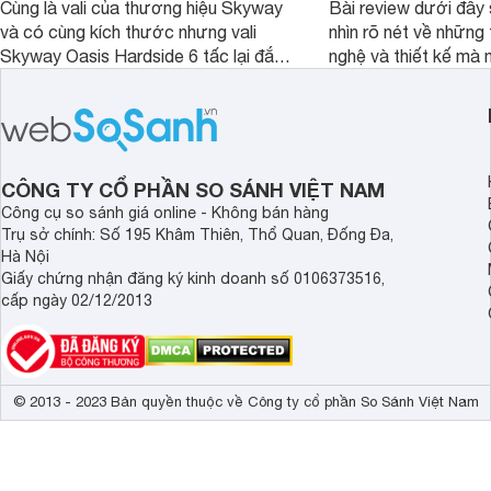
Cùng là vali của thương hiệu Skyway
Bài review dưới đây 
và có cùng kích thước nhưng vali
nhìn rõ nét về những 
Skyway Oasis Hardside 6 tấc lại đắt
nghệ và thiết kế mà
hơn Vali Skyway Richland 6 tấc tận 1
Seka LN-D28 sở hữu
triệu đồng.
thể đưa ra quyết địn
CÔNG TY CỔ PHẦN SO SÁNH VIỆT NAM
Công cụ so sánh giá online - Không bán hàng
Trụ sở chính: Số 195 Khâm Thiên, Thổ Quan, Đống Đa,
Hà Nội
Giấy chứng nhận đăng ký kinh doanh số 0106373516,
cấp ngày 02/12/2013
© 2013 - 2023 Bản quyền thuộc về Công ty cổ phần So Sánh Việt Nam