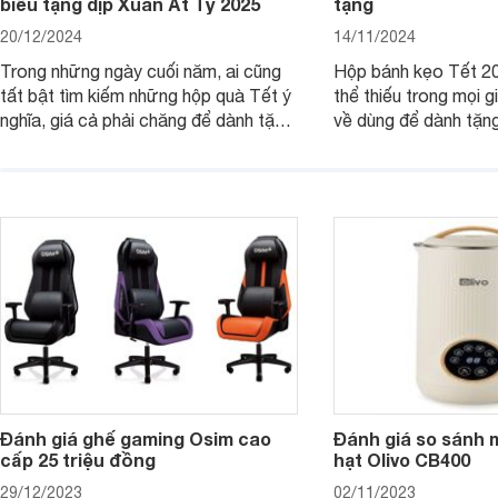
biếu tặng dịp Xuân Ất Tỵ 2025
tặng
20/12/2024
14/11/2024
Trong những ngày cuối năm, ai cũng
Hộp bánh kẹo Tết 20
tất bật tìm kiếm những hộp quà Tết ý
thể thiếu trong mọi g
nghĩa, giá cả phải chăng để dành tặng
về dùng để dành tặng
cho người thân, bạn bè, đồng nghiệp.
bè hoặc để chưng tr
Hãy để Websosanh.vn giới thiệu cho
tiên. Trong bài viết
bạn 7 mẫu hộp quà Tết giá tầm 300k
sẽ giới thiệu cho bạ
- 500k đẹp mắt nhé.
2025 mới vừa sang, 
mua sắm cuối năm.
Đánh giá ghế gaming Osim cao
Đánh giá so sánh 
cấp 25 triệu đồng
hạt Olivo CB400
29/12/2023
02/11/2023