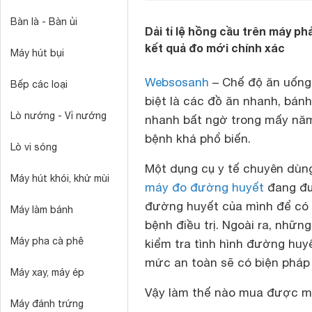
Bàn là - Bàn ủi
Dải tỉ lệ hồng cầu trên máy ph
kết quả đo mới chính xác
Máy hút bụi
Websosanh
– Chế độ ăn uống 
Bếp các loại
biệt là các đồ ăn nhanh, bánh
Lò nướng - Vỉ nướng
nhanh bất ngờ trong mấy năm 
bệnh khá phổ biến.
Lò vi sóng
Một dụng cụ y tế chuyên dùn
Máy hút khói, khử mùi
máy đo đường huyết
đang đư
đường huyết của mình để có n
Máy làm bánh
bệnh điều trị. Ngoài ra, nhữ
Máy pha cà phê
kiểm tra tình hình đường huy
mức an toàn sẽ có biện pháp
Máy xay, máy ép
Vậy làm thế nào mua được m
Máy đánh trứng