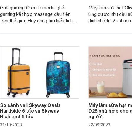
Ghế gaming Osim là model ghế
Máy làm sữa hạt Ol
gaming kết hợp massage đầu tiên
ứng được nhu cầu sử
trên thế giới. Hãy cùng tìm hiểu tính
đình nhỏ từ 2 - 4 ng
năng và chất lượng của sản phẩm
qua bài đánh giá dướ
ngay trong bài viết sau.
hơn về dòng máy này
So sánh vali Skyway Oasis
Máy làm sữa hạt m
Hardside 6 tấc và Skyway
D28 phù hợp cho gi
Richland 6 tấc
người
31/10/2023
22/09/2023