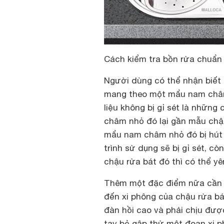
Cách kiểm tra bồn rửa chuẩn
Người dùng có thể nhận biết 
mang theo một mẩu nam châm
liệu không bị gỉ sét là nhữn
châm nhỏ đó lại gần mẫu chậ
mẩu nam châm nhỏ đó bị hút 
trình sử dụng sẽ bị gỉ sét, 
chậu rửa bát đó thì có thể y
Thêm một đặc điểm nữa cần l
đến xi phông của chậu rửa bá
đàn hồi cao và phải chịu đượ
tay bẻ gập thử một đoạn xi p