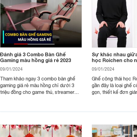
ga gối đệm để biết tại sao nên mua
nhé!
Đánh giá 3 Combo Bàn Ghế
Sự khác nhau giữa
Gaming màu hồng giá rẻ 2023
học Roichen cho 
09/01/2024
09/01/2024
Tham khảo ngay 3 combo bàn ghế
Ghế công thái học R
gaming giá rẻ màu hồng chỉ dưới 3
gần đây là loại ghế c
triệu đồng cho game thủ, streamer
gọn, thiết kế đơn giả
chắc chắn các nàng sẽ yêu thích từ
dáng ngồi chống gù c
cái nhìn đầu tiên.
đồng.