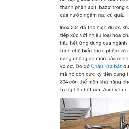
thành phần axit, bazơ trong 
của nước ngâm rau củ quả.
Inox 304 đã thể hiện được k
tiếp xúc với nhiều loại hóa c
hầu hết ứng dụng của ngành k
trình chế biến thực phẩm và r
năng chống ăn mòn của mình 
vô cơ. Do đó
Chậu rửa bát
đư
mà nó còn cực kỳ tiện dụng tr
304 còn thể hiện khả năng c
trong hầu hết các Acid vô cơ