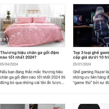
Thương hiệu chăn ga gối đệm
Top 3 loại ghế ga
nào tốt nhất 2024?
cấp giá dưới 10 tr
05/04/2024
25/01/2024
Nếu bạn đang thắc mắc thương hiệu
Ghế gaming Razer là
chăn ga gối đệm nào tốt nhất 2024 thì
những ưu tiên hàng đ
đừng bỏ qua những cái tên ấn tượng
“game thủ" bởi sự đa
như: Sagatex, Sông Hồng, Amando,
dáng và có nhiều lự
Hanvico, Canada, Everon, Dunlopillo,
dưới 10 triệu đồng.
Everhome… Cùng khám phá chi tiết
ưu điểm của từng thương hiệu chăn