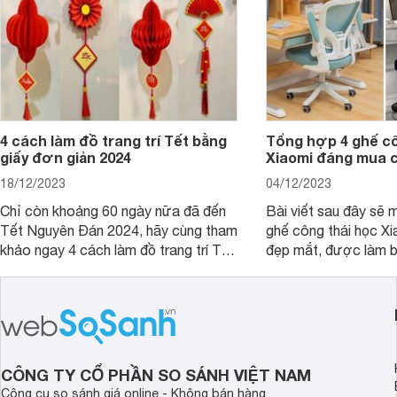
4 cách làm đồ trang trí Tết bằng
Tổng hợp 4 ghế cô
giấy đơn giản 2024
Xiaomi đáng mua 
18/12/2023
04/12/2023
Chỉ còn khoảng 60 ngày nữa đã đến
Bài viết sau đây sẽ 
Tết Nguyên Đán 2024, hãy cùng tham
ghế công thái học Xi
khảo ngay 4 cách làm đồ trang trí Tết
đẹp mắt, được làm b
bằng giấy đơn giản, dễ làm để trang
cao cấp và có mức g
trí nhà cửa.
mà khách hàng có th
CÔNG TY CỔ PHẦN SO SÁNH VIỆT NAM
Công cụ so sánh giá online - Không bán hàng