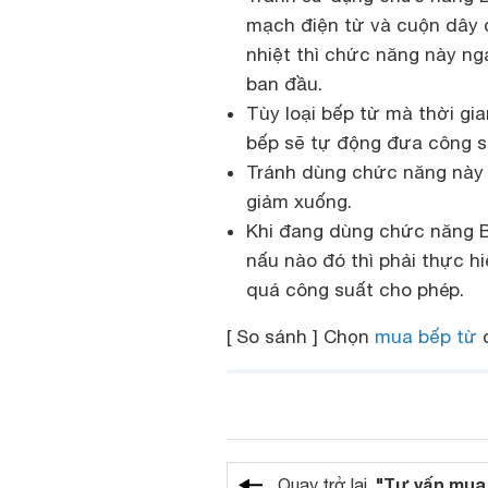
mạch điện từ và cuộn dây c
nhiệt thì chức năng này nga
ban đầu.
Tùy loại bếp từ mà thời gi
bếp sẽ tự động đưa công s
Tránh dùng chức năng này q
giảm xuống.
Khi đang dùng chức năng 
nấu nào đó thì phải thực 
quá công suất cho phép.
[ So sánh ] Chọn
mua bếp từ
đ
"Tư vấn mua
Quay trở lại