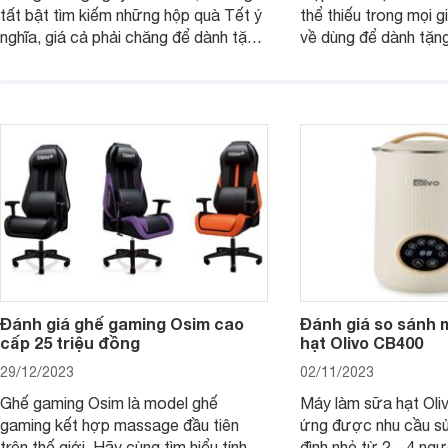
tất bật tìm kiếm những hộp quà Tết ý
thể thiếu trong mọi g
nghĩa, giá cả phải chăng để dành tặng
về dùng để dành tặng
cho người thân, bạn bè, đồng nghiệp.
bè hoặc để chưng tr
Hãy để Websosanh.vn giới thiệu cho
tiên. Trong bài viết
bạn 7 mẫu hộp quà Tết giá tầm 300k
sẽ giới thiệu cho bạ
- 500k đẹp mắt nhé.
2025 mới vừa sang, 
mua sắm cuối năm.
Đánh giá ghế gaming Osim cao
Đánh giá so sánh 
cấp 25 triệu đồng
hạt Olivo CB400
29/12/2023
02/11/2023
Ghế gaming Osim là model ghế
Máy làm sữa hạt Ol
gaming kết hợp massage đầu tiên
ứng được nhu cầu sử
trên thế giới. Hãy cùng tìm hiểu tính
đình nhỏ từ 2 - 4 ng