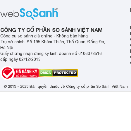
hơn Vali Skyway Richland 6 tấc tận 1
Seka LN-D28 sở hữu
triệu đồng.
thể đưa ra quyết địn
CÔNG TY CỔ PHẦN SO SÁNH VIỆT NAM
Công cụ so sánh giá online - Không bán hàng
Trụ sở chính: Số 195 Khâm Thiên, Thổ Quan, Đống Đa,
Hà Nội
Giấy chứng nhận đăng ký kinh doanh số 0106373516,
cấp ngày 02/12/2013
© 2013 - 2023 Bản quyền thuộc về Công ty cổ phần So Sánh Việt Nam