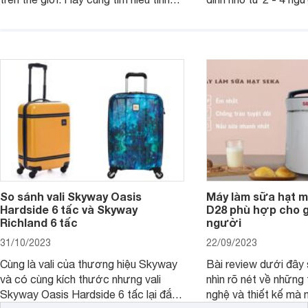
năng và chất lượng của sản phẩm
qua bài đánh giá dướ
ngay trong bài viết sau.
hơn về dòng máy này
So sánh vali Skyway Oasis
Máy làm sữa hạt m
Hardside 6 tấc và Skyway
D28 phù hợp cho gi
Richland 6 tấc
người
31/10/2023
22/09/2023
Cùng là vali của thương hiệu Skyway
Bài review dưới đây 
và có cùng kích thước nhưng vali
nhìn rõ nét về những 
Skyway Oasis Hardside 6 tấc lại đắt
nghệ và thiết kế mà