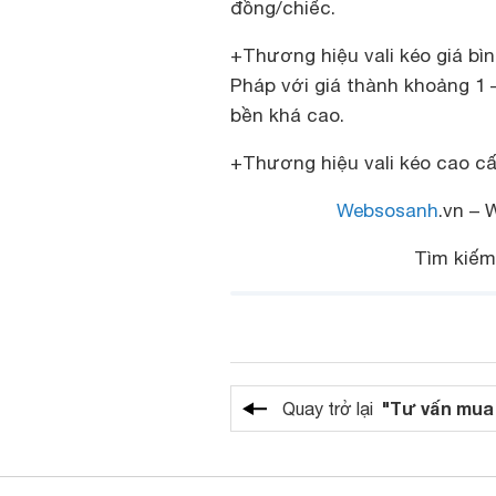
đồng/chiếc.
+Thương hiệu vali kéo giá bì
Pháp với giá thành khoảng 1 
bền khá cao.
+Thương hiệu vali kéo cao cấp
Websosanh
.vn – 
Tìm kiế
"Tư vấn mua
Quay trở lại