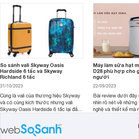
So sánh vali Skyway Oasis
Máy làm sữa hạt m
Hardside 6 tấc và Skyway
D28 phù hợp cho gi
Richland 6 tấc
người
31/10/2023
22/09/2023
Cùng là vali của thương hiệu Skyway
Bài review dưới đây 
và có cùng kích thước nhưng vali
nhìn rõ nét về những 
Skyway Oasis Hardside 6 tấc lại đắt
nghệ và thiết kế mà
hơn Vali Skyway Richland 6 tấc tận 1
Seka LN-D28 sở hữu
triệu đồng.
thể đưa ra quyết địn