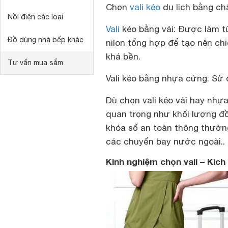
Chọn
vali kéo
du lịch bằng chấ
Nồi điện các loại
Vali
kéo bằng vải:
Được làm từ 
Đồ dùng nhà bếp khác
nilon tổng hợp để tạo nên chi
khá bền.
Tư vấn mua sắm
Vali kéo bằng nhựa cứng:
Sử d
Dù chọn vali kéo vải hay nhự
quan trọng như khối lượng đồ 
khóa số an toàn thông thườn
các chuyến bay nước ngoài..
Kinh nghiệm chọn vali – Kíc