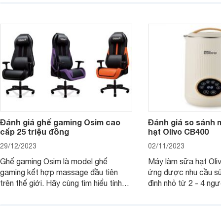
Hãy để Websosanh.vn giới thiệu cho
tiên. Trong bài viết
bạn 7 mẫu hộp quà Tết giá tầm 300k
sẽ giới thiệu cho bạ
- 500k đẹp mắt nhé.
2025 mới vừa sang, 
mua sắm cuối năm.
Đánh giá ghế gaming Osim cao
Đánh giá so sánh 
cấp 25 triệu đồng
hạt Olivo CB400
29/12/2023
02/11/2023
Ghế gaming Osim là model ghế
Máy làm sữa hạt Ol
gaming kết hợp massage đầu tiên
ứng được nhu cầu sử
trên thế giới. Hãy cùng tìm hiểu tính
đình nhỏ từ 2 - 4 ng
năng và chất lượng của sản phẩm
qua bài đánh giá dướ
ngay trong bài viết sau.
hơn về dòng máy này