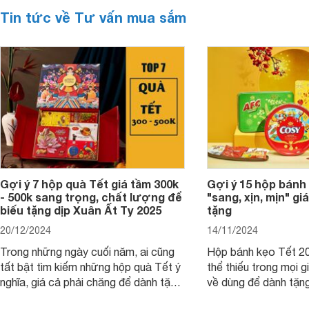
Tin tức về Tư vấn mua sắm
Gợi ý 7 hộp quà Tết giá tầm 300k
Gợi ý 15 hộp bánh
- 500k sang trọng, chất lượng để
"sang, xịn, mịn" giá
biếu tặng dịp Xuân Ất Tỵ 2025
tặng
20/12/2024
14/11/2024
Trong những ngày cuối năm, ai cũng
Hộp bánh kẹo Tết 20
tất bật tìm kiếm những hộp quà Tết ý
thể thiếu trong mọi g
nghĩa, giá cả phải chăng để dành tặng
về dùng để dành tặng
cho người thân, bạn bè, đồng nghiệp.
bè hoặc để chưng tr