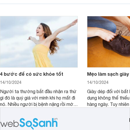
ấm là việc không đơn giản.
phẩm có tính hàn.
4 bước để có sức khỏe tốt
Mẹo làm sạch giày
14/10/2024
14/10/2024
Người ta thường bắt đầu nhận ra thứ
Giày dép đối với bất 
gì đó là quý giá với mình khi họ mất đi
dụng không thể thiếu
nó. Nhiều người bị bệnh nặng rồi mới
hàng ngày. Tuy nhiên 
bắt đầu nhận ra sức khỏe là thứ quý
độ bền cũng như sự 
giá nhất. Hãy chăm sóc sức khỏe của
giày bạn cần phải vệ
mình mỗi ngày theo cách khoa học
cách.
nhất để có một cuộc sống tốt đẹp và