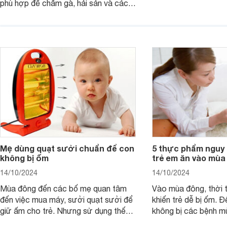
phù hợp để chấm gà, hải sản và các
giản mà lại rất nguy 
loại trứng. Lưu ngay 8 cách làm nước
chấm sữa đặc thần thánh sau giúp x2
vị ngon món ăn.
Mẹ dùng quạt sưởi chuẩn để con
5 thực phẩm nguy 
không bị ốm
trẻ em ăn vào mùa
14/10/2024
14/10/2024
Mùa đông đến các bố mẹ quan tâm
Vào mùa đông, thời t
đến việc mua máy, sưởi quạt sưởi để
khiến trẻ dễ bị ốm. Đ
giữ ấm cho trẻ. Nhưng sử dụng thế
không bị các bệnh 
nào cho đúng cách, khi nào thì trẻ đủ
không nên cho con ă