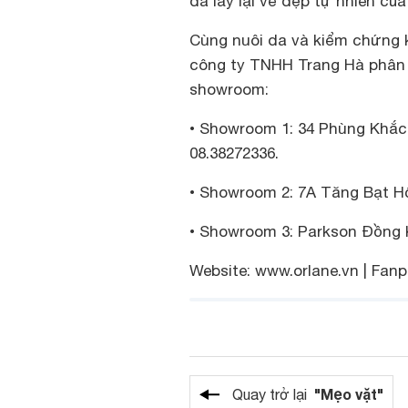
da lấy lại vẻ đẹp tự nhiên của
Cùng nuôi da và kiểm chứng k
công ty TNHH Trang Hà phân p
showroom:
• Showroom 1: 34 Phùng Khắc 
08.38272336.
• Showroom 2: 7A Tăng Bạt Hổ,
• Showroom 3: Parkson Đồng 
Website: www.orlane.vn | Fa
"Mẹo vặt"
Quay trở lại