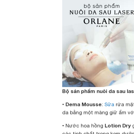
Bộ sản phẩm nuôi da sau lase
Dema Mousse
•
:
Sữa
rửa mặt
da bằng một màng giữ ẩm với
Lotion Dry
• Nước hoa hồng
g
các tinh chất trong kem dưỡn