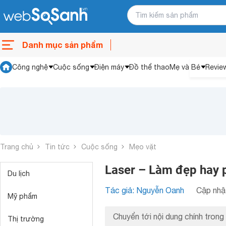
Danh mục sản phẩm
Công nghệ
Cuộc sống
Điện máy
Đồ thể thao
Mẹ và Bé
Revie
Trang chủ
Tin tức
Cuộc sống
Mẹo vặt
Laser – Làm đẹp hay 
Du lịch
Tác giả: Nguyễn Oanh
Cập nhật
Mỹ phẩm
Chuyển tới nội dung chính trong 
Thị trường