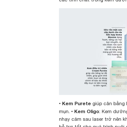
Kem Purete
•
giúp cân bằng l
Kem Oligo
mụn. •
: Kem dưỡng
nhạy cảm sau laser trở nên k
hỗ trợ tốt cho quá trình nuôi 