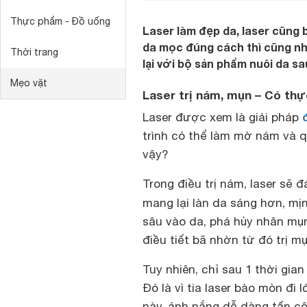
Thực phẩm - Đồ uống
Laser làm đẹp da, laser cũng
da mọc đúng cách thì cũng nh
Thời trang
lại với bộ sản phẩm nuôi da s
Mẹo vặt
Laser trị nám, mụn – Có thự
Laser được xem là giải pháp
trình có thể làm mờ nám và q
vậy?
Trong điều trị nám, laser sẽ
mang lại làn da sáng hơn, mị
sâu vào da, phá hủy nhân mụn
điều tiết bã nhờn từ đó trị m
Tuy nhiên, chỉ sau 1 thời gia
Đó là vì tia laser bào mòn đi
này, ánh nắng dễ dàng tấn cô