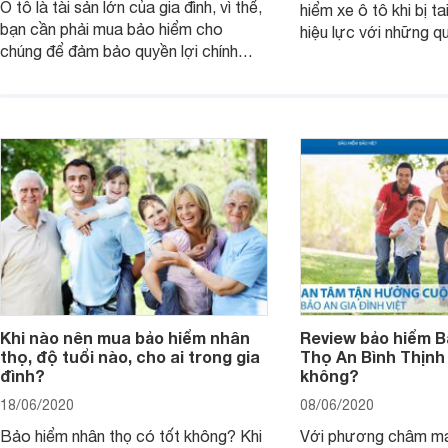
Ô tô là tài sản lớn của gia đình, vì thế,
hiểm xe ô tô khi bị t
bạn cần phải mua bảo hiểm cho
hiệu lực với những q
chúng để đảm bảo quyền lợi chính
riêng cho người tham
đáng nếu gặp sự cố hay tai nạn. Vậy
quá trình đền bù tổn
đối tượng, phạm vi, phí bảo hiểm như
quy định khi tham gi
thế nào? Quy trình bồi thường bảo
hiểm này sẽ giúp bạ
hiểm ô tô ra sao?
ích tối ưu.
Khi nào nên mua bảo hiểm nhân
Review bảo hiểm B
thọ, độ tuổi nào, cho ai trong gia
Thọ An Bình Thịnh
đình?
không?
18/06/2020
08/06/2020
Bảo hiểm nhân thọ có tốt không? Khi
Với phương châm ma