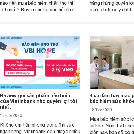
nào nên mua bảo hiểm nhân thọ thì
hàng những quyền lợi
tốt nhất? Đây là những câu hỏi được
mức phí hợp lý nhất,
rất nhiều khách hàng quan tâm và
đã nỗ lực triển khai 
muốn được giải đáp khi tìm hiểu về
chất lượng. Trong đó
bảo hiểm nhân thọ. Để có được câu
thọ An Bình Thịnh Vư
trả lời chính xác nhất, bạn hãy tham
sự quan tâm và lựa 
khảo bài viết này.
Review gói sản phẩm bảo hiểm
4 sai lầm hay mắc 
của Vietinbank nào quyền lợi tốt
bảo hiểm sức khỏ
nhất
18/05/2020
18/05/2020
Mua bảo hiểm sức k
Không chỉ tiên phong trong lĩnh vực
lại khó. Nắm bắt nhữ
ngân hàng, Vietinbank còn được nhiều
biến này, bạn sẽ có 