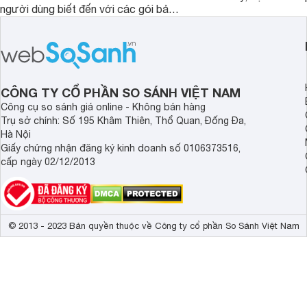
người dùng biết đến với các gói bảo
đắn nhất khi mua các
hiểm sức khỏe tiện lợi. Vậy sản phẩm
phù hợp cho bản thân
bảo hiểm của Vietinbank nào bạn nên
sở hữu nhất? Cùng đi tìm đáp án
trong bài viết sau đây.
CÔNG TY CỔ PHẦN SO SÁNH VIỆT NAM
Công cụ so sánh giá online - Không bán hàng
Trụ sở chính: Số 195 Khâm Thiên, Thổ Quan, Đống Đa,
Hà Nội
Giấy chứng nhận đăng ký kinh doanh số 0106373516,
cấp ngày 02/12/2013
© 2013 - 2023 Bản quyền thuộc về Công ty cổ phần So Sánh Việt Nam