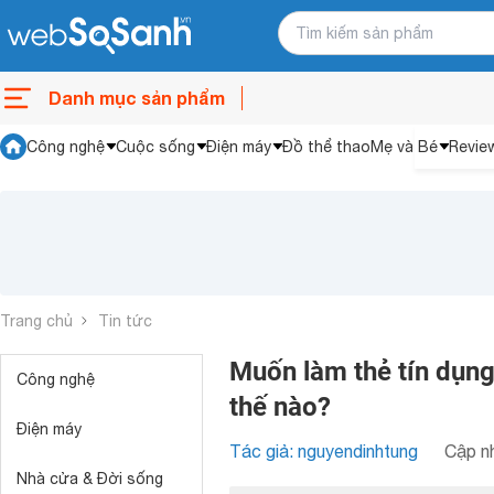
Danh mục sản phẩm
Công nghệ
Cuộc sống
Điện máy
Đồ thể thao
Mẹ và Bé
Revie
Trang chủ
Tin tức
Muốn làm thẻ tín dụng
Công nghệ
thế nào?
Điện máy
Tác giả: nguyendinhtung
Cập nh
Nhà cửa & Đời sống