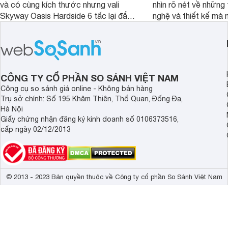
và có cùng kích thước nhưng vali
nhìn rõ nét về những 
Skyway Oasis Hardside 6 tấc lại đắt
nghệ và thiết kế mà
hơn Vali Skyway Richland 6 tấc tận 1
Seka LN-D28 sở hữu
triệu đồng.
thể đưa ra quyết địn
CÔNG TY CỔ PHẦN SO SÁNH VIỆT NAM
Công cụ so sánh giá online - Không bán hàng
Trụ sở chính: Số 195 Khâm Thiên, Thổ Quan, Đống Đa,
Hà Nội
Giấy chứng nhận đăng ký kinh doanh số 0106373516,
cấp ngày 02/12/2013
© 2013 - 2023 Bản quyền thuộc về Công ty cổ phần So Sánh Việt Nam