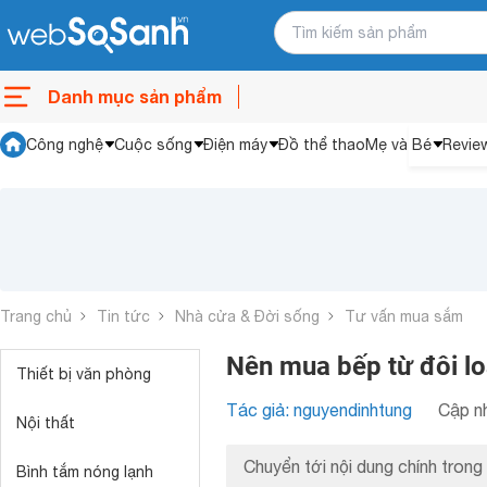
Danh mục sản phẩm
Công nghệ
Cuộc sống
Điện máy
Đồ thể thao
Mẹ và Bé
Revie
Trang chủ
Tin tức
Nhà cửa & Đời sống
Tư vấn mua sắm
Nên mua bếp từ đôi lo
Thiết bị văn phòng
Tác giả: nguyendinhtung
Cập nh
Nội thất
Chuyển tới nội dung chính trong 
Bình tắm nóng lạnh