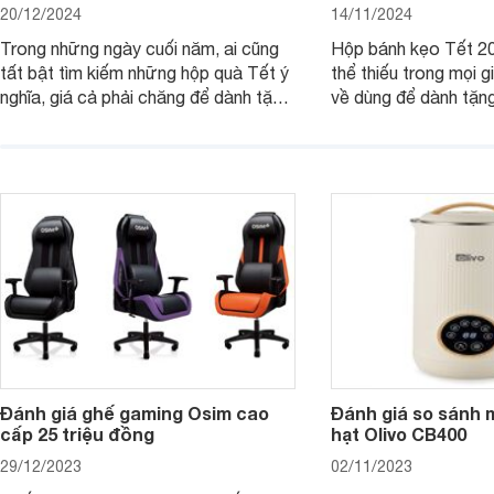
20/12/2024
14/11/2024
Trong những ngày cuối năm, ai cũng
Hộp bánh kẹo Tết 20
tất bật tìm kiếm những hộp quà Tết ý
thể thiếu trong mọi g
nghĩa, giá cả phải chăng để dành tặng
về dùng để dành tặng
cho người thân, bạn bè, đồng nghiệp.
bè hoặc để chưng tr
Hãy để Websosanh.vn giới thiệu cho
tiên. Trong bài viết
bạn 7 mẫu hộp quà Tết giá tầm 300k
sẽ giới thiệu cho bạ
- 500k đẹp mắt nhé.
2025 mới vừa sang, 
mua sắm cuối năm.
Đánh giá ghế gaming Osim cao
Đánh giá so sánh 
cấp 25 triệu đồng
hạt Olivo CB400
29/12/2023
02/11/2023