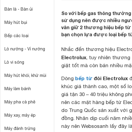
Bàn là - Bàn ủi
So với bếp gas thông thường t
sử dụng nên được nhiều ngườ
Máy hút bụi
vân giữ 2 thương hiệu bếp từ 
bạn chọn lựa được loại bếp t
Bếp các loại
Nhắc đến thương hiệu Electr
Lò nướng - Vỉ nướng
Electrolux
, tuy nhiên thương
Lò vi sóng
giặt tốt mà còn bán nhiều m
Máy hút khói, khử mùi
bếp từ
đôi Electrolux
Dòng
đ
khúc giá thành cao, một số l
Máy làm bánh
giá tận 30 – 40 triệu không 
nên các mặt hàng bếp từ Elec
Máy pha cà phê
do Trung Quốc sản xuất với g
Máy xay, máy ép
đồng. Nhân dịp cuối năm nhiề
này nên Websosanh lấy đây l
Máy đánh trứng