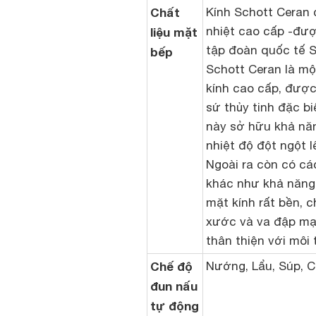
Chất
Kính Schott Ceran c
nhiệt cao cấp -đượ
liệu mặt
tập đoàn quốc tế S
bếp
Schott Ceran là m
kính cao cấp, đượ
sứ thủy tinh đặc bi
này sở hữu khả nă
nhiệt độ đột ngột l
Ngoài ra còn có cá
khác như khả năng 
mặt kính rất bền, c
xước và va đập mạn
thân thiện với môi
Chế độ
Nướng, Lẩu, Súp, C
đun nấu
tự động