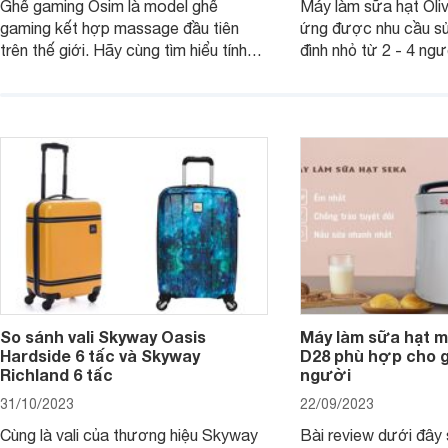
Ghế gaming Osim là model ghế
Máy làm sữa hạt Ol
gaming kết hợp massage đầu tiên
ứng được nhu cầu sử
trên thế giới. Hãy cùng tìm hiểu tính
đình nhỏ từ 2 - 4 ng
năng và chất lượng của sản phẩm
qua bài đánh giá dướ
ngay trong bài viết sau.
hơn về dòng máy này
So sánh vali Skyway Oasis
Máy làm sữa hạt m
Hardside 6 tấc và Skyway
D28 phù hợp cho gi
Richland 6 tấc
người
31/10/2023
22/09/2023
Cùng là vali của thương hiệu Skyway
Bài review dưới đây 