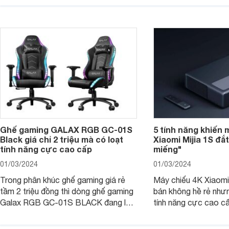
triệu đồng.
dụng 2024.
Ghế gaming GALAX RGB GC-01S
5 tính năng khiến 
Black giá chỉ 2 triệu mà có loạt
Xiaomi Mijia 1S đắ
tính năng cực cao cấp
miếng"
01/03/2024
01/03/2024
Trong phân khúc ghế gaming giá rẻ
Máy chiếu 4K Xiaomi 
tầm 2 triệu đồng thì dòng ghế gaming
bán không hề rẻ nhưng
Galax RGB GC-01S BLACK đang là
tính năng cực cao cấ
một trong những lựa chọn tốt hàng
các trải nghiệm sử dụ
đầu. Bài viết dưới đây sẽ giúp bạn
người dùng. Chi tiết 