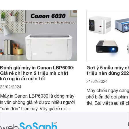
hiểu hơn về dòng ghế này.
trong bài viết dưới đ
Đánh giá máy in Canon LBP6030:
Gợi ý 5 mẫu máy c
Giá rẻ chỉ hơn 2 triệu mà chất
triệu nên dùng 202
lượng in ấn cực tốt
21/02/2024
23/02/2024
Máy chiếu ngày càn
Máy in Canon LBP6030 là dòng máy
phổ biến để coi phim 
in văn phòng giá rẻ được nhiều người
tivi. Bài viết sau sẽ chia sẻ cho bạn 5
"săn đón" hiện nay. Vậy giá rẻ có
mẫu máy chiếu dưới 5
đồng nghĩa với chất lượng kém hay
rẻ nên dùng 2024.
không, bài viết đánh giá máy in Canon
LBP6030 dưới đây sẽ giúp bạn hiểu