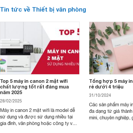
Tin tức về Thiết bị văn phòng
Top 5 máy in canon 2 mặt wifi
Tổng hợp 5 máy in
chất lượng tốt rất đáng mua
rẻ dưới 4 triệu
năm 2025
31/10/2024
28/02/2025
Các sản phẩm máy in
Máy in canon 2 mặt wifi là model dễ
đa dạng từ giá thành
sử dụng và được sử dụng nhiều tại
mini, chuyên nghiệp, 
gia đình, văn phòng hoặc công ty vừa
với mọi nhu cầu. Điể
và nhỏ với mức giá hợp lý chỉ từ 3
mẫu máy in ảnh Cano