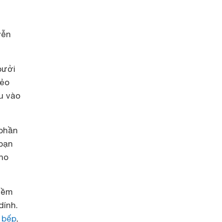
yễn
bưởi
dẻo
u vào
 phần
bạn
cho
mềm
dính.
t
bếp
,