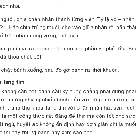
ạch nha.
nguội, chia phần nhân thành từng viên. Tỷ lệ vỏ – nhân
:1. Hấp chín trứng muối, cho vào giữa nhân rồi nặn th
hể trộn nhân cùng vừng, hạt dưa.
ọc phần vỏ ra ngoài nhân sao cho phần vỏ phủ đều. Sa
đã thoa chút bột.
 chặt bánh xuống, sau đó gỡ bánh ra khỏi khuôn.
i lang tím
, không cần bột bánh cầu kỳ cũng chẳng phải dùng ph
ra những những chiếc bánh dẻo vừa đẹp mà hương vị l
nh trung thu khoai lang tím với phần nhân hạt sen ngọt 
 là một công thức rất đáng để thử mà còn tốt cho sức
ất ngủ, huyết áp không ổn định hay đơn giản chỉ là muố
 thì hãy thử vị bánh này xem sao nhé.