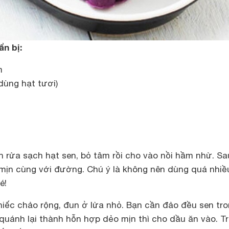
ẩn bị:
m
dùng hạt tươi)
n rửa sạch hạt sen, bỏ tâm rồi cho vào nồi hầm nhừ. Sa
mịn cùng với đường. Chú ý là không nên dùng quá nhiề
é!
hiếc chảo rộng, đun ở lửa nhỏ. Bạn cần đảo đều sen tr
 quánh lại thành hỗn hợp dẻo mịn thì cho dầu ăn vào. T