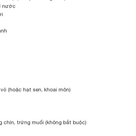
l nước
ởi
anh
m
vỏ (hoặc hạt sen, khoai môn)
g chín, trứng muối (không bắt buộc)