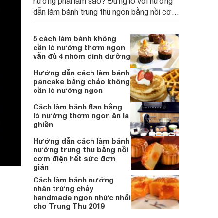
nướng phải làm sao? Đừng lo với hướng
dẫn làm bánh trung thu ngon bằng nồi cơm
điện sau từ Websosanh.vn chắc chắn bạn
sẽ được tự tay làm bánh nướng ngon, đạt
5 cách làm bánh không
chuẩn cho cả gia đình thưởng thức. Nào
cần lò nướng thơm ngon
xem ngay:
vẫn đủ 4 nhóm dinh dưỡng
Hướng dẫn cách làm bánh
pancake bằng chảo không
cần lò nướng ngon
Cách làm bánh flan bằng
lò nướng thơm ngon ăn là
ghiền
Hướng dẫn cách làm bánh
nướng trung thu bằng nồi
cơm điện hết sức đơn
giản
Cách làm bánh nướng
nhân trứng chảy
handmade ngon nhức nhối
cho Trung Thu 2019