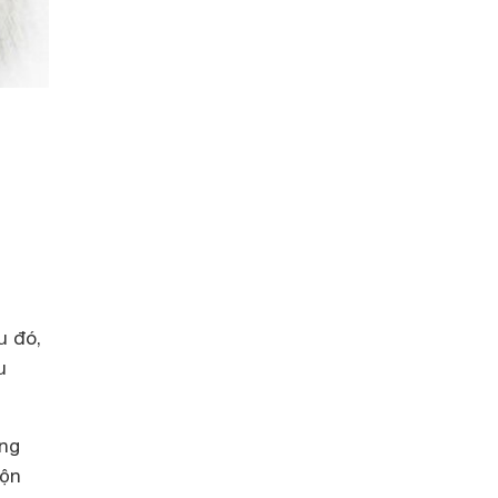
u đó,
u
ong
rộn