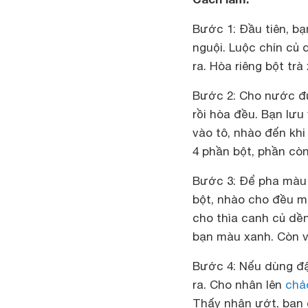
Bước 1: Đầu tiên, bạ
nguội. Luộc chín củ 
ra. Hòa riêng bột tr
Bước 2: Cho nước đ
rồi hòa đều. Bạn lưu
vào tô, nhào đến kh
4 phần bột, phần còn
Bước 3: Để pha màu 
bột, nhào cho đều m
cho thìa canh củ dền
bạn màu xanh. Còn v
Bước 4: Nếu dùng đậ
ra. Cho nhân lên
chả
Thấy nhân ướt, bạn c