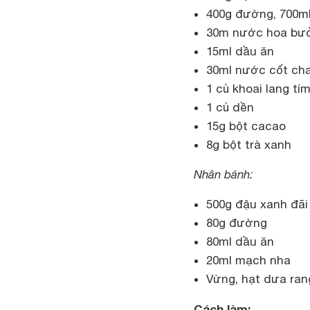
400g đường, 700m
30m nước hoa bư
15ml dầu ăn
30ml nước cốt ch
1 củ khoai lang tí
1 củ dền
15g bột cacao
8g bột trà xanh
Nhân bánh:
500g đậu xanh đãi 
80g đường
80ml dầu ăn
20ml mạch nha
Vừng, hạt dưa ran
Cách làm: