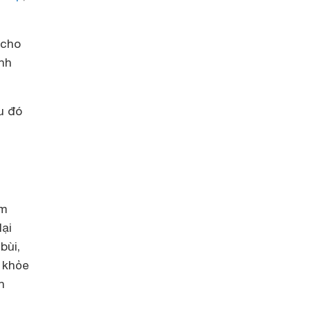
 cho
ành
u đó
ẩm
ại
bùi,
 khỏe
n