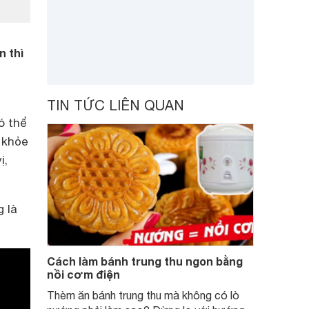
n thì
TIN TỨC LIÊN QUAN
ó thể
 khỏe
ị,
 là
Cách làm bánh trung thu ngon bằng
nồi cơm điện
Thèm ăn bánh trung thu mà không có lò