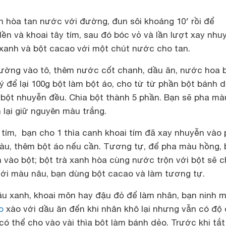
n hòa tan nước với đường, đun sôi khoảng 10′ rồi để
dền và khoai tây tím, sau đó bóc vỏ và lần lượt xay nhu
à xanh và bột cacao với một chút nước cho tan.
ường vào tô, thêm nước cốt chanh, dầu ăn, nước hoa 
 ý để lại 100g bột làm bột áo, cho từ từ phần bột bánh 
i bột nhuyễn đều. Chia bột thành 5 phần. Bạn sẽ pha mà
 lại giữ nguyên màu trắng.
tím, bạn cho 1 thìa canh khoai tím đã xay nhuyễn vào
àu, thêm bột áo nếu cần. Tương tự, để pha màu hồng, 
 vào bột; bột trà xanh hòa cùng nước trộn với bột sẽ 
ới màu nâu, bạn dùng bột cacao và làm tương tự.
u xanh, khoai môn hay đậu đỏ để làm nhân, bạn ninh 
o
xào với dầu ăn đến khi nhân khô lại nhưng vẫn có độ 
ó thể cho vào vài thìa bột làm bánh dẻo. Trước khi tắ