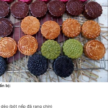
ẩn bị:
dẻo (bột nếp đã rang chín)