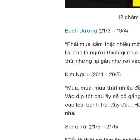
12 chòm 
Bạch Dương
(21/3 – 19/4)
“Phải mua sắm thật nhiều mớ
Dương là người thích gì mua 
thứ nhưng lại gần như rơi vào 
Kim Ngưu (20/4 – 20/5)
“Mua, mua, mua thật nhiều đồ
Vào dịp tốt cậu ấy sẽ cố gắ
các loại bánh trái đầy đủ… 
nhé.
Song Tử (21/5 – 21/6)