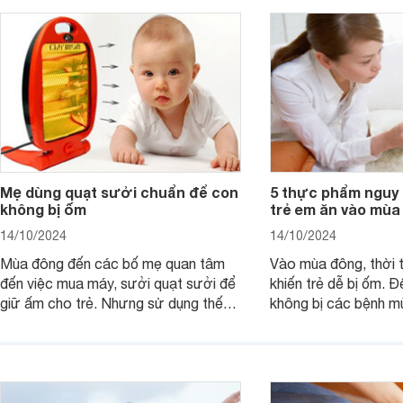
Mẹ dùng quạt sưởi chuẩn để con
5 thực phẩm nguy 
không bị ốm
trẻ em ăn vào mùa
14/10/2024
14/10/2024
Mùa đông đến các bố mẹ quan tâm
Vào mùa đông, thời t
đến việc mua máy, sưởi quạt sưởi để
khiến trẻ dễ bị ốm. Đ
giữ ấm cho trẻ. Nhưng sử dụng thế
không bị các bệnh 
nào cho đúng cách, khi nào thì trẻ đủ
không nên cho con ă
ấm là việc không đơn giản.
phẩm có tính hàn.