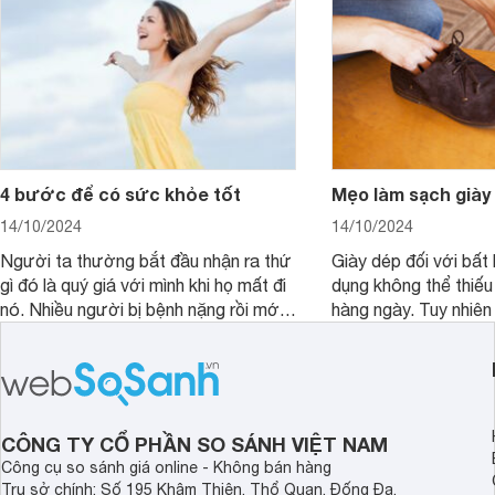
4 bước để có sức khỏe tốt
Mẹo làm sạch giày
14/10/2024
14/10/2024
Người ta thường bắt đầu nhận ra thứ
Giày dép đối với bất 
gì đó là quý giá với mình khi họ mất đi
dụng không thể thiếu
nó. Nhiều người bị bệnh nặng rồi mới
hàng ngày. Tuy nhiên 
bắt đầu nhận ra sức khỏe là thứ quý
độ bền cũng như sự 
giá nhất. Hãy chăm sóc sức khỏe của
giày bạn cần phải vệ
mình mỗi ngày theo cách khoa học
cách.
nhất để có một cuộc sống tốt đẹp và
hạnh phúc hơn.
CÔNG TY CỔ PHẦN SO SÁNH VIỆT NAM
Công cụ so sánh giá online - Không bán hàng
Trụ sở chính: Số 195 Khâm Thiên, Thổ Quan, Đống Đa,