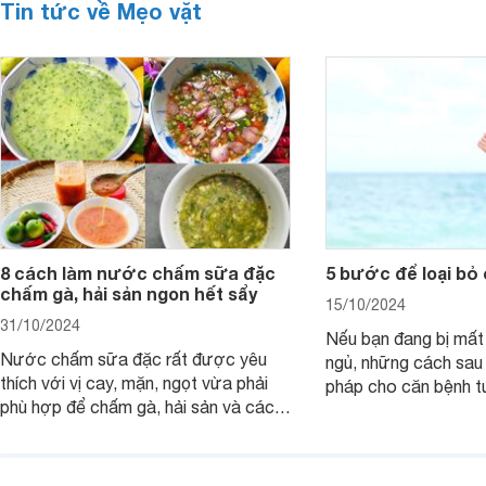
Tin tức về Mẹo vặt
8 cách làm nước chấm sữa đặc
5 bước để loại bỏ
chấm gà, hải sản ngon hết sẩy
15/10/2024
31/10/2024
Nếu bạn đang bị mất
Nước chấm sữa đặc rất được yêu
ngủ, những cách sau 
thích với vị cay, mặn, ngọt vừa phải
pháp cho căn bệnh 
phù hợp để chấm gà, hải sản và các
giản mà lại rất nguy 
loại trứng. Lưu ngay 8 cách làm nước
chấm sữa đặc thần thánh sau giúp x2
vị ngon món ăn.