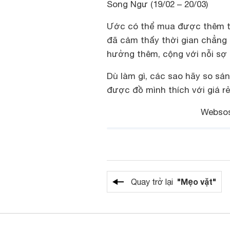
Song Ngư (19/02 – 20/03)
Ước có thể mua được thêm th
đã cảm thấy thời gian chẳng 
hưởng thêm, cộng với nỗi sợ p
Dù làm gì, các sao hãy so sá
được đồ mình thích với giá rẻ
Websos
"Mẹo vặt"
Quay trở lại