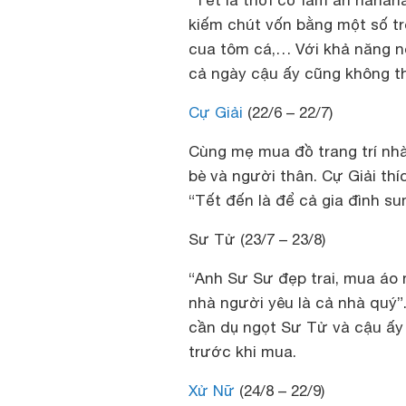
“Tết là thời cơ làm ăn hahah
kiếm chút vốn bằng một số tr
cua tôm cá,… Với khả năng nó
cả ngày cậu ấy cũng không t
Cự Giải
(22/6 – 22/7)
Cùng mẹ mua đồ trang trí nhà
bè và người thân. Cự Giải thí
“Tết đến là để cả gia đình su
Sư Tử (23/7 – 23/8)
“Anh Sư Sư đẹp trai, mua áo 
nhà người yêu là cả nhà quý”.
cần dụ ngọt Sư Tử và cậu ấy 
trước khi mua.
Xử Nữ
(24/8 – 22/9)