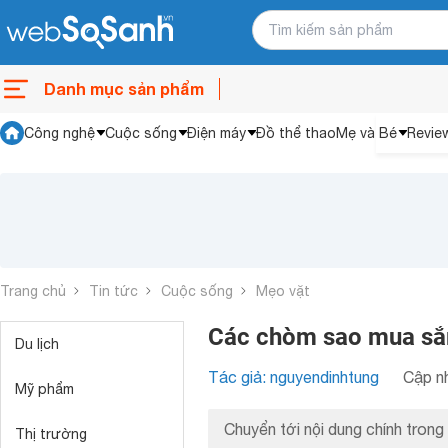
Danh mục sản phẩm
Công nghệ
Cuộc sống
Điện máy
Đồ thể thao
Mẹ và Bé
Revie
Trang chủ
Tin tức
Cuộc sống
Mẹo vặt
Các chòm sao mua sắm
Du lịch
Tác giả: nguyendinhtung
Cập nh
Mỹ phẩm
Chuyển tới nội dung chính trong 
Thị trường