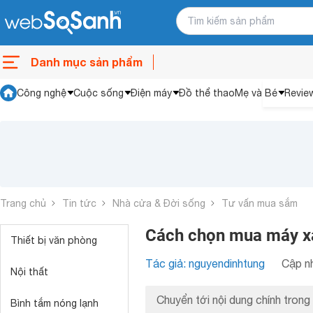
Danh mục sản phẩm
Công nghệ
Cuộc sống
Điện máy
Đồ thể thao
Mẹ và Bé
Revie
Trang chủ
Tin tức
Nhà cửa & Đời sống
Tư vấn mua sắm
Cách chọn mua máy xa
Thiết bị văn phòng
Tác giả: nguyendinhtung
Cập nh
Nội thất
Chuyển tới nội dung chính trong 
Bình tắm nóng lạnh