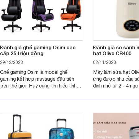
Đánh giá ghế gaming Osim cao
Đánh giá so sánh 
cấp 25 triệu đồng
hạt Olivo CB400
29/12/2023
02/11/2023
Ghế gaming Osim là model ghế
Máy làm sữa hạt Ol
gaming kết hợp massage đầu tiên
ứng được nhu cầu sử
trên thế giới. Hãy cùng tìm hiểu tính
đình nhỏ từ 2 - 4 ng
năng và chất lượng của sản phẩm
qua bài đánh giá dướ
ngay trong bài viết sau.
hơn về dòng máy này