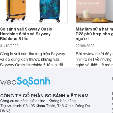
So sánh vali Skyway Oasis
Máy làm sữa hạt m
Hardside 6 tấc và Skyway
D28 phù hợp cho gi
Richland 6 tấc
người
31/10/2023
22/09/2023
Cùng là vali của thương hiệu Skyway
Bài review dưới đây 
và có cùng kích thước nhưng vali
nhìn rõ nét về những 
Skyway Oasis Hardside 6 tấc lại đắt
nghệ và thiết kế mà
hơn Vali Skyway Richland 6 tấc tận 1
Seka LN-D28 sở hữu
triệu đồng.
thể đưa ra quyết địn
CÔNG TY CỔ PHẦN SO SÁNH VIỆT NAM
Công cụ so sánh giá online - Không bán hàng
Trụ sở chính: Số 195 Khâm Thiên, Thổ Quan, Đống Đa,
Hà Nội