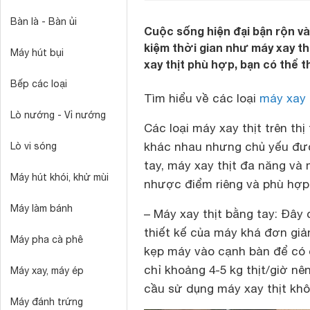
Bàn là - Bàn ủi
Cuộc sống hiện đại bận rộn v
kiệm thời gian như máy xay t
Máy hút bụi
xay thịt phù hợp, bạn có thể 
Bếp các loại
Tìm hiểu về các loại
máy xay 
Lò nướng - Vỉ nướng
Các loại máy xay thịt trên t
khác nhau nhưng chủ yếu được
Lò vi sóng
tay, máy xay thịt đa năng và 
Máy hút khói, khử mùi
nhược điểm riêng và phù hợp
Máy làm bánh
– Máy xay thịt bằng tay: Đây c
thiết kế của máy khá đơn giản
Máy pha cà phê
kẹp máy vào cạnh bàn để có 
chỉ khoảng 4-5 kg thịt/giờ n
Máy xay, máy ép
cầu sử dụng máy xay thịt kh
Máy đánh trứng