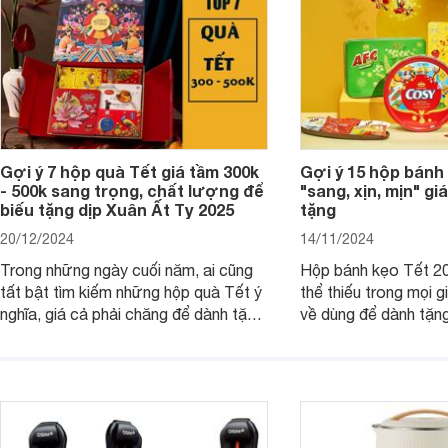
Gợi ý 7 hộp quà Tết giá tầm 300k
Gợi ý 15 hộp bánh
- 500k sang trọng, chất lượng để
"sang, xịn, mịn" giá
biếu tặng dịp Xuân Ất Tỵ 2025
tặng
20/12/2024
14/11/2024
Trong những ngày cuối năm, ai cũng
Hộp bánh kẹo Tết 20
tất bật tìm kiếm những hộp quà Tết ý
thể thiếu trong mọi g
nghĩa, giá cả phải chăng để dành tặng
về dùng để dành tặng
cho người thân, bạn bè, đồng nghiệp.
bè hoặc để chưng tr
Hãy để Websosanh.vn giới thiệu cho
tiên. Trong bài viết
bạn 7 mẫu hộp quà Tết giá tầm 300k
sẽ giới thiệu cho bạ
- 500k đẹp mắt nhé.
2025 mới vừa sang, 
mua sắm cuối năm.