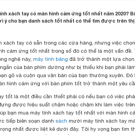
tính xách tay có màn hình cảm ứng tốt nhất năm 2020? Bà
 ý cho bạn danh sách tốt nhất có thể tìm được trên thị
nh xách tay có sẵn trong các cửa hàng, nhưng việc chọ
nh cảm ứng tốt nhất trong số đó có thể là một vấn đề.
công nghệ này,
máy tính bảng
đã trở thành một lựa chọn 
 ngắn của bàn phím dường như bị thiếu khi bạn phải là
i bạn gõ và cuộn qua văn bản của bạn thường xuyên. Đó l
àn hình cảm ứng với bàn phím tốt trở thành một yêu cầ
y tốt là một điều cần thiết phải có nếu bạn có việc phả
đựng được hiệu suất chậm hoặc chậm khi làm việc trê
iúp bạn mua máy tính xách tay tốt nhất với màn hình c
ực tiếp biên soạn danh
sách
mười máy tính xách tay m
ọng nhất được liệt kê dưới đây. Tôi hy vọng bạn tìm t