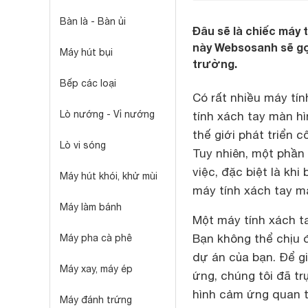
Bàn là - Bàn ủi
Đâu sẽ là chiếc máy 
này Websosanh sẽ gợi
Máy hút bụi
trường.
Bếp các loại
Có rất nhiều máy tí
Lò nướng - Vỉ nướng
tính xách tay màn hì
thế giới phát triển 
Lò vi sóng
Tuy nhiên, một phần
việc, đặc biệt là kh
Máy hút khói, khử mùi
máy tính xách tay m
Máy làm bánh
Một máy tính xách ta
Bạn không thể chịu 
Máy pha cà phê
dự án của bạn. Để g
Máy xay, máy ép
ứng, chúng tôi đã tr
hình cảm ứng quan tr
Máy đánh trứng