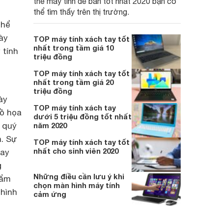
thế máy tính để bàn tốt nhất 2020 bạn có
thể tìm thấy trên thị trường.
thể
ày
TOP máy tính xách tay tốt
nhất trong tầm giá 10
 tính
triệu đồng
TOP máy tính xách tay tốt
nhất trong tầm giá 20
triệu đồng
ày
TOP máy tính xách tay
đồ họa
dưới 5 triệu đồng tốt nhất
á quý
năm 2020
. Sự
TOP máy tính xách tay tốt
nhất cho sinh viên 2020
tay
g
Những điều cần lưu ý khi
hẩm
chọn màn hình máy tính
hình
cảm ứng