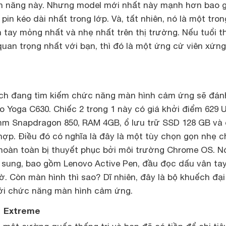
h năng này. Nhưng model mới nhất này mạnh hơn bao 
pin kéo dài nhất trong lớp. Và, tất nhiên, nó là một tron
tay mỏng nhất và nhẹ nhất trên thị trường. Nếu tuổi t
 quan trọng nhất với bạn, thì đó là một ứng cử viên xứng
ch đang tìm kiếm chức năng màn hình cảm ứng sẽ đán
vo Yoga C630. Chiếc 2 trong 1 này có giá khởi điểm 629 
mm Snapdragon 850, RAM 4GB, ổ lưu trữ SSD 128 GB và
ợp. Điều đó có nghĩa là đây là một tùy chọn gọn nhẹ c
oàn toàn bị thuyết phục bởi môi trường Chrome OS. N
ổ sung, bao gồm Lenovo Active Pen, đầu đọc dấu vân ta
iờ. Còn màn hình thì sao? Dĩ nhiên, đây là bộ khuếch đạ
với chức năng màn hình cảm ứng.
1 Extreme