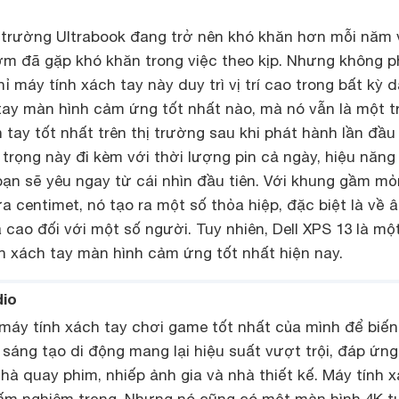
ị trường Ultrabook đang trở nên khó khăn hơn mỗi năm 
m đã gặp khó khăn trong việc theo kịp. Nhưng không p
 máy tính xách tay này duy trì vị trí cao trong bất kỳ 
tay màn hình cảm ứng tốt nhất nào, mà nó vẫn là một t
tay tốt nhất trên thị trường sau khi phát hành lần đầu 
 trọng này đi kèm với thời lượng pin cả ngày, hiệu năng
bạn sẽ yêu ngay từ cái nhìn đầu tiên. Với khung gầm m
a centimet, nó tạo ra một số thỏa hiệp, đặc biệt là về 
á cao đối với một số người. Tuy nhiên, Dell XPS 13 là mộ
h xách tay màn hình cảm ứng tốt nhất hiện nay.
dio
i máy tính xách tay chơi game tốt nhất của mình để biến
sáng tạo di động mang lại hiệu suất vượt trội, đáp ứn
hà quay phim, nhiếp ảnh gia và nhà thiết kế. Máy tính 