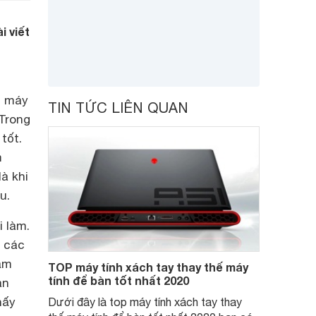
i viết
n máy
TIN TỨC LIÊN QUAN
 Trong
tốt.
m
à khi
u.
i làm.
n các
ảm
TOP máy tính xách tay thay thế máy
tính để bàn tốt nhất 2020
àn
hấy
Dưới đây là top máy tính xách tay thay