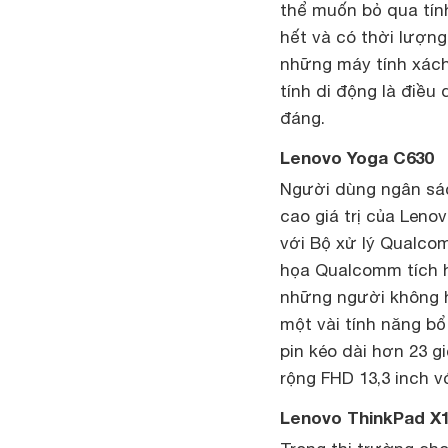
thể muốn bỏ qua tín
hết và có thời lượng 
những máy tính xách 
tính di động là điều
đáng.
Lenovo Yoga C630
Người dùng ngân sá
cao giá trị của Leno
với Bộ xử lý Qualco
họa Qualcomm tích h
những người không h
một vài tính năng b
pin kéo dài hơn 23 g
rộng FHD 13,3 inch 
Lenovo ThinkPad X