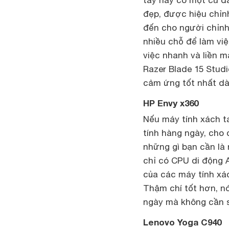
tay này có một cú đ
đẹp, được hiệu chỉn
đến cho người chỉnh
nhiều chỗ để làm việ
việc nhanh và liền m
Razer Blade 15 Studi
cảm ứng tốt nhất dà
HP Envy x360
Nếu máy tính xách t
tính hàng ngày, cho d
những gì bạn cần là
chỉ có CPU di động 
của các máy tính xá
Thậm chí tốt hơn, nó
ngày mà không cần s
Lenovo Yoga C940