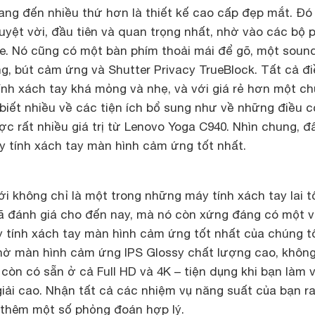
ng đến nhiều thứ hơn là thiết kế cao cấp đẹp mắt. Đó 
uyệt vời, đầu tiên và quan trọng nhất, nhờ vào các bộ 
. Nó cũng có một bàn phím thoải mái để gõ, một soun
ng, bút cảm ứng và Shutter Privacy TrueBlock. Tất cả đ
nh xách tay khá mỏng và nhẹ, và với giá rẻ hơn một ch
 biết nhiều về các tiện ích bổ sung như về những điều 
c rất nhiều giá trị từ Lenovo Yoga C940. Nhìn chung, đâ
 tính xách tay màn hình cảm ứng tốt nhất.
 không chỉ là một trong những máy tính xách tay lai t
ã đánh giá cho đến nay, mà nó còn xứng đáng có một vị 
 tính xách tay màn hình cảm ứng tốt nhất của chúng tô
nhờ màn hình cảm ứng IPS Glossy chất lượng cao, không
còn có sẵn ở cả Full HD và 4K – tiện dụng khi bạn làm 
iải cao. Nhận tất cả các nhiệm vụ năng suất của bạn ra
 thêm một số phỏng đoán hợp lý.