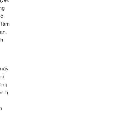
uyệt
ng
có
h làm
ạn,
nh
 máy
cả
ông
n tị
ả