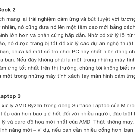
Book 2
ch mang lại trải nghiệm cảm ứng và bút tuyệt vời tươn
y nhiên, nó cũng đưa nó lên một tầm cao mới bằng các
ình lớn hơn và phần cứng hấp dẫn. Nhờ bộ xử lý lõi tứ
o, nó được trang bị tốt để xử lý các dự án nghệ thuật
bạn, chưa kể một số trò chơi PC hay nhất hiện đang c
ủa bạn. Nếu đây không phải là một trong những máy tín
m ứng tốt nhất trên thị trường, chúng tôi không biết n
 là một trong những máy tính xách tay màn hình cảm ứng
Laptop 3
ộ xử lý AMD Ryzen trong dòng Surface Laptop của Micro
tiếp cận hơn bao giờ hết đối với nhiều người, đặc biệt 
lý và card đồ họa mới nhất của AMD. Thật không may, 
ính năng mới – ví dụ, nếu bạn cần nhiều cổng hơn, bạn