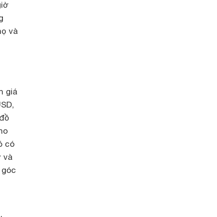
giờ
g
họ và
h giá
USD,
 đồ
ho
ó có
y và
i góc