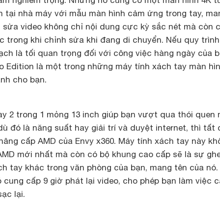
ấm nghiêm trọng. Nhưng nó cũng có một màn hình 4K t
h tại nhà máy với mẫu màn hình cảm ứng trong tay, ma
 sửa video không chỉ nội dung cực kỳ sắc nét mà còn 
c trong khi chỉnh sửa khi đang di chuyển. Nếu quy trìn
ạch là tối quan trọng đối với công việc hàng ngày của b
o Edition là một trong những máy tính xách tay màn hì
nh cho bạn.
ay 2 trong 1 mỏng 13 inch giúp bạn vượt qua thói quen
ù đó là năng suất hay giải trí và duyệt internet, thì tất 
 nâng cấp AMD của Envy x360. Máy tính xách tay này kh
AMD mới nhất mà còn có bộ khung cao cấp sẽ là sự ghe
ch tay khác trong văn phòng của bạn, mang tên của nó.
 cung cấp 9 giờ phát lại video, cho phép bạn làm việc c
ạc lại.