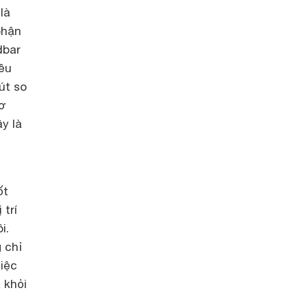
là
phận
dbar
iều
út so
cơ
y là
ốt
trí
i.
 chỉ
việc
 khỏi