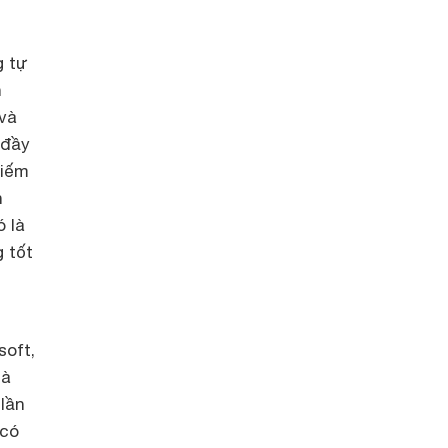
g tự
h
 và
 đầy
hiếm
h
ó là
 tốt
soft,
là
lần
 có