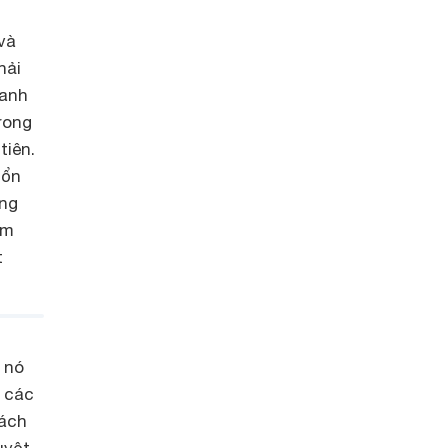
và
hải
danh
rong
tiên.
 ổn
ỏng
âm
t
 nó
g các
xách